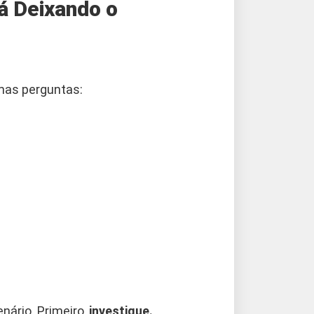
tá Deixando o
umas perguntas:
nário. Primeiro,
investigue.