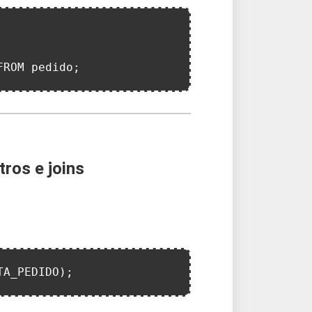
FROM pedido;
ros e joins
TA_PEDIDO);