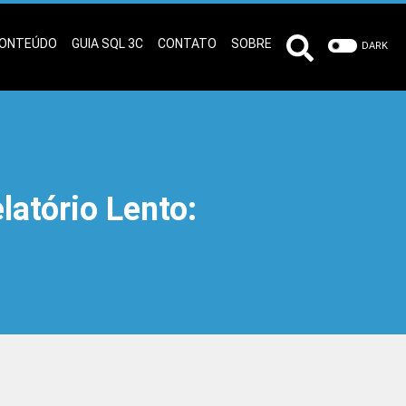
ONTEÚDO
GUIA SQL 3C
CONTATO
SOBRE
DARK
latório Lento: