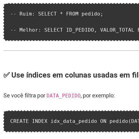
-- Ruim: SELECT * FROM pedido;
-- Melhor: SELECT ID_PEDIDO, VALOR_TOTAL 
✅ Use índices em colunas usadas em filt
Se você filtra por
, por exemplo:
DATA_PEDIDO
CREATE INDEX idx_data_pedido ON pedido(DA