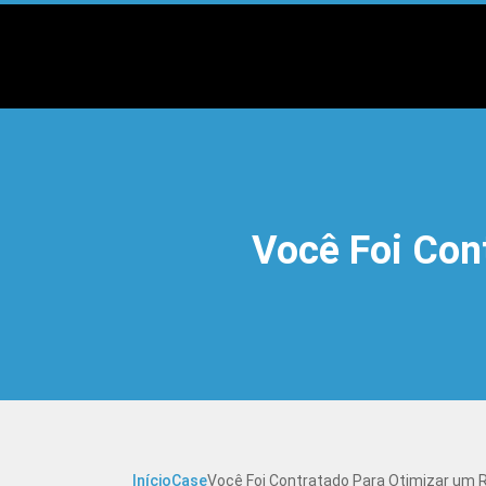
Você Foi Cont
Início
Case
Você Foi Contratado Para Otimizar um 