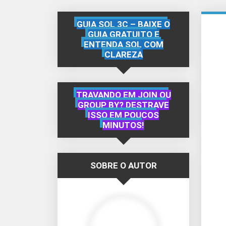
GUIA SQL 3C – BAIXE O
GUIA GRATUITO E
ENTENDA SQL COM
CLAREZA
TRAVANDO EM JOIN OU
GROUP BY? DESTRAVE
ISSO EM POUCOS
MINUTOS!
SOBRE O AUTOR