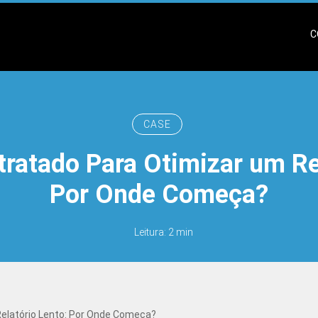
C
CASE
ratado Para Otimizar um Re
Por Onde Começa?
Leitura: 2 min
Relatório Lento: Por Onde Começa?