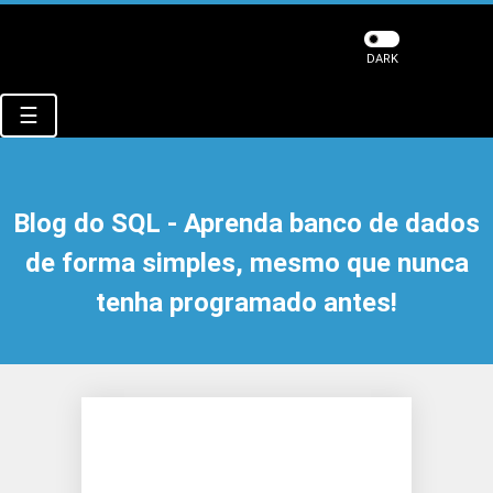
DARK
☰
Blog do SQL - Aprenda banco de dados
de forma simples, mesmo que nunca
tenha programado antes!