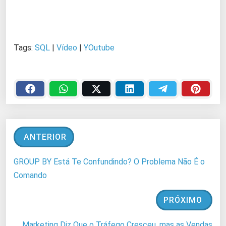
Tags:
SQL
|
Vídeo
|
YOutube
ANTERIOR
GROUP BY Está Te Confundindo? O Problema Não É o
Comando
PRÓXIMO
Marketing Diz Que o Tráfego Cresceu, mas as Vendas