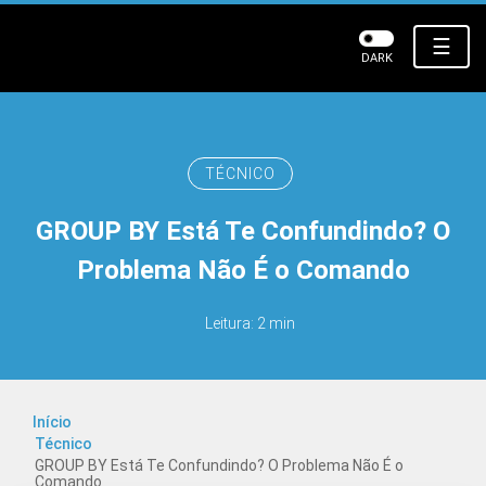
☰
DARK
TÉCNICO
GROUP BY Está Te Confundindo? O
Problema Não É o Comando
Leitura: 2 min
Início
Técnico
GROUP BY Está Te Confundindo? O Problema Não É o
Comando