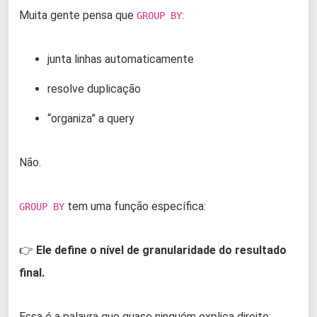
Muita gente pensa que
:
GROUP BY
junta linhas automaticamente
resolve duplicação
“organiza” a query
Não.
tem uma função específica:
GROUP BY
👉
Ele define o nível de granularidade do resultado
final.
Essa é a palavra que quase ninguém explica direito: