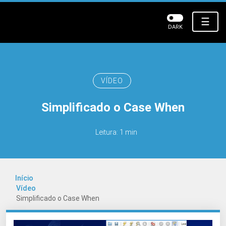
☰
DARK
VÍDEO
Simplificado o Case When
Leitura: 1 min
Início
Vídeo
Simplificado o Case When