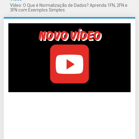
Vídeo: O Que é Normalização de Dados? Aprenda 1FN, 2FN e
3FN com Exemplos Simples.