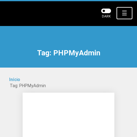
☰
DARK
Tag:
PHPMyAdmin
Início
Tag: PHPMyAdmin