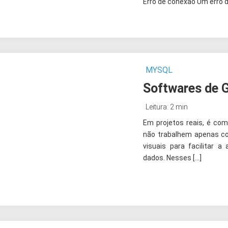
Erro de conexão Um erro 
MYSQL
Softwares de 
Leitura: 2 min
Em projetos reais, é co
não trabalhem apenas c
visuais para facilitar 
dados. Nesses […]