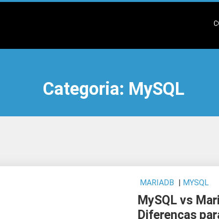
C
Categoria:
MySQL
MARIADB
|
MYSQL
MySQL vs Mari
Diferenças pa