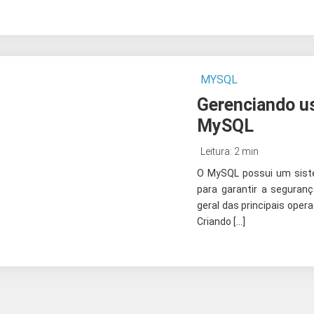
MYSQL
Gerenciando us
MySQL
Leitura: 2 min
O MySQL possui um siste
para garantir a seguran
geral das principais oper
Criando […]