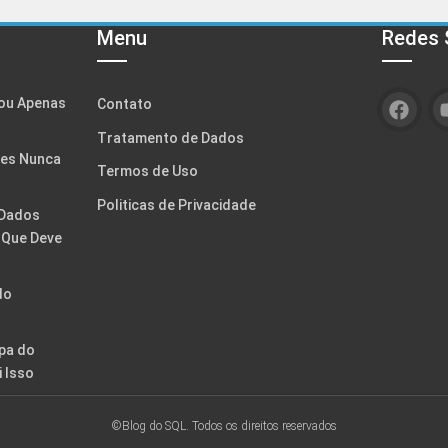
Menu
Redes 
ou Apenas
Contato
Tratamento de Dados
tes Nunca
Termos de Uso
Politicas de Privacidade
 Dados
o Que Deve
do
opa do
 Isso
©Blog do SQL. Todos os direitos reservados