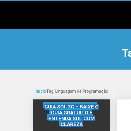
T
Início
Tag: Linguagem de Programação
GUIA SQL 3C – BAIXE O
GUIA GRATUITO E
ENTENDA SQL COM
CLAREZA