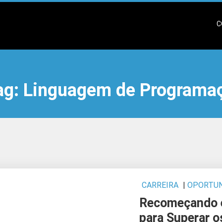
C
ag:
Linguagem de Programa
CARREIRA
|
OPORTUN
Recomeçando 
para Superar os