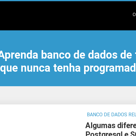
C
 Aprenda banco de dados de 
ue nunca tenha programad
BANCO DE DADOS RE
Algumas difer
Postgresql e S