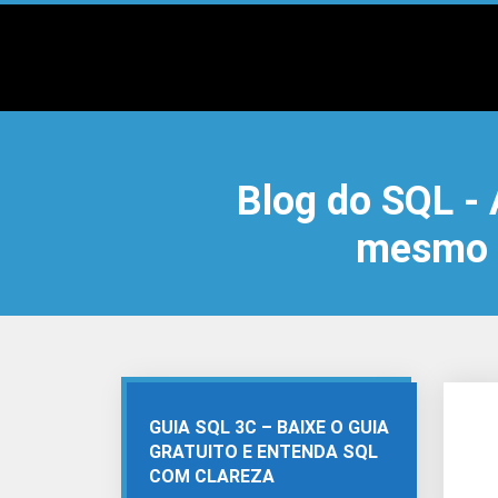
Blog do SQL -
mesmo q
GUIA SQL 3C – BAIXE O GUIA
GRATUITO E ENTENDA SQL
COM CLAREZA