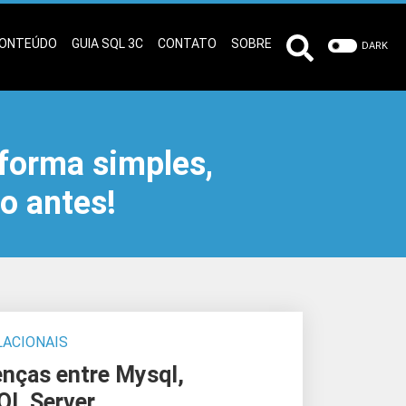
ONTEÚDO
GUIA SQL 3C
CONTATO
SOBRE
DARK
forma simples,
o antes!
LACIONAIS
enças entre Mysql,
QL Server