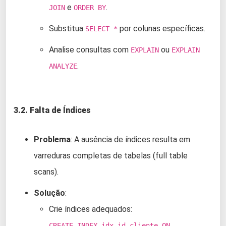
e
.
JOIN
ORDER BY
Substitua
por colunas específicas.
SELECT *
Analise consultas com
ou
EXPLAIN
EXPLAIN
.
ANALYZE
3.2. Falta de Índices
Problema
: A ausência de índices resulta em
varreduras completas de tabelas (full table
scans).
Solução
:
Crie índices adequados:
CREATE INDEX idx_id_cliente ON