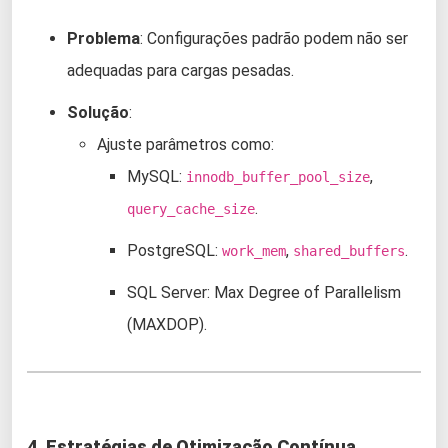
Problema
: Configurações padrão podem não ser
adequadas para cargas pesadas.
Solução
:
Ajuste parâmetros como:
MySQL:
,
innodb_buffer_pool_size
.
query_cache_size
PostgreSQL:
,
.
work_mem
shared_buffers
SQL Server: Max Degree of Parallelism
(MAXDOP).
4. Estratégias de Otimização Contínua