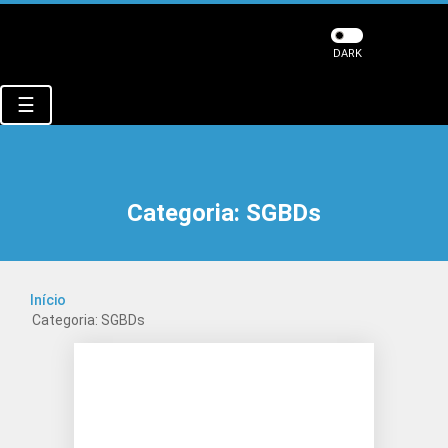
DARK
☰
Categoria:
SGBDs
Início
Categoria: SGBDs