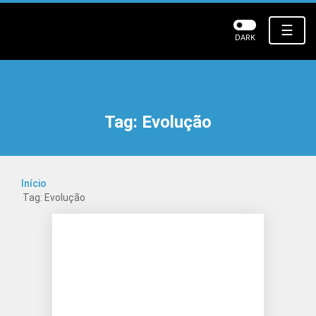
☰
DARK
Tag:
Evolução
Início
Tag: Evolução