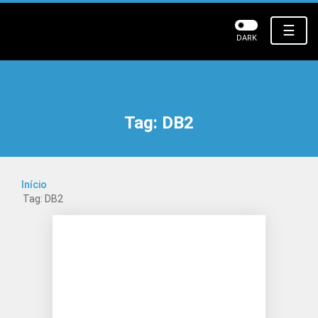
☰
DARK
Tag:
DB2
Início
Tag: DB2