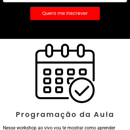
Quero me Inscrever
Programação da Aula
Nesse workshop ao vivo vou te mostrar como aprender