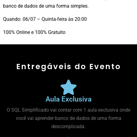
banco de dados de uma forma simples.
Quando: 06/07 – Quinta-feira às 20:00
100% Online e 100% Gratuito
Entregáveis do Evento
Aula Exclusiva
O SQL Simplificado vai contar com 1 aula exclusiva onde
você vai aprender banco de dados de uma forma
descomplicada.