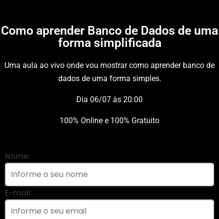
Como aprender Banco de Dados de uma
forma simplificada
Uma aula ao vivo onde vou mostrar como aprender banco de
dados de uma forma simples.
Dia 06/07 às 20:00
100% Online e 100% Gratuito
Nome:
E-mail: