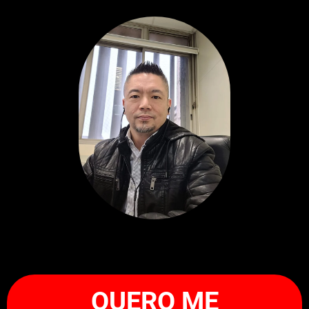
QUERO ME